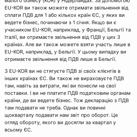
малого бізнесу (KOR) у Нідерландах. За допомогою
EU-KOR ви також можете отримати звільнення від
сплати ПДВ для 1 або кількох країн ЄС, у яких ви
ведете бізнес, починаючи з 1 січня. Якщо ви є
учасником EU-KOR, наприклад, у Франції, Бельгії та
Італії, ви отримаєте звільнення від ПДВ у цих 3
країнах. Але ви також можете взяти участь лише в
EU-KOR, наприклад, у Бельгії. У цьому випадку ви
отримаєте звільнення від ПДВ лише в Бельгії.
З EU-KOR ви не стягуєте ПДВ зі своїх клієнтів в
інших країнах ЄС. Ви також не вираховуєте ПДВ
там, навіть за витрати, які ви понесли на свої
поставки. І ви не платите ПДВ податковим органам
країни, де ви ведете бізнес. Тож декларацію з ПДВ
там подавати не треба. Однак ви повинні
щокварталу подавати нам звіт про оборот. Це
огляд обороту, якого ви досягли за квартал у
всьому ЄС.