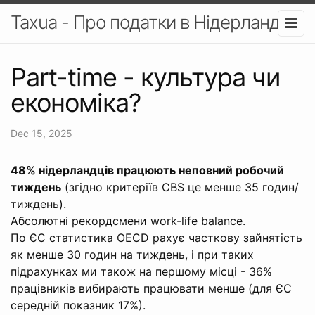
Taxua - Про податки в Нідерландах
Part-time - культура чи
економіка?
Dec 15, 2025
48% нідерландців працюють неповний робочий
тиждень
(згідно критеріїв CBS це менше 35 годин/
тиждень).
Абсолютні рекордсмени work-life balance.
По ЄС статистика OECD рахує часткову зайнятість
як менше 30 годин на тиждень, і при таких
підрахунках ми також на першому місці - 36%
працівників вибирають працювати менше (для ЄС
середній показник 17%).