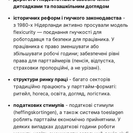
дитсадками та позашкільним доглядом
історичних реформ і гнучкого законодавства
-
з 1980-х Нідерланди активно просували модель
flexicurity — поєднання гнучкості для
роботодавця та безпеки для працівника. У
працівника є право зменшувати або
збільшувати робочі години; забезпечені рівні
права для парттаймерів (пенсія, відпустка,
страховки пропорційні, а не урізані).
структури ринку праці
- багато секторів
традиційно працюють у парттайм-форматі:
ритейл, horeca, освіта, догляд, логістика.
податкових стимулів
- податкові стимули
(heffingskortingen), а також система toeslagen
роблять парттайм економічно прийнятним. У
деяких випадках додаткові години роботи