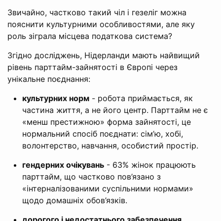
Звичайно, частково такий чіл і гезеліг можна
пояснити культурними особливостями, але яку
роль зіграла місцева податкова система?
Згідно досліджень, Нідерланди мають найвищий
рівень парттайм-зайнятості в Європі через
унікальне поєднання:
культурних норм
- робота приймається, як
частина життя, а не його центр. Парттайм не є
«менш престижною» форма зайнятості, це
нормальний спосіб поєднати: сім’ю, хобі,
волонтерство, навчання, особистий простір.
гендерних очікувань
- 63% жінок працюють
парттайм, що частково пов’язано з
«інтерналізованими суспільними нормами»
щодо домашніх обов’язків.
дорогого і недостатнього забезпечення