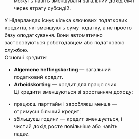
можуть навіть зменшувати загальний дохід сім’ї
через втрату субсидій.
У Нідерландах існує кілька ключових податкових
кредитів, які зменшують суму податку, а не просто
базу оподаткування. Вони автоматично
застосовуються роботодавцем або податковою
службою.
Основні кредити:
Algemene heffingskorting
— загальний
податковий кредит.
Arbeidskorting
— кредит для працюючих
Ці кредити зменшуються зі зростанням доходу:
працюєш парттайм і заробляєш менше —
отримуєш більший кредит;
збільшуєш години — кредит зменшується, і
чистий дохід росте повільніше або навіть
падає.