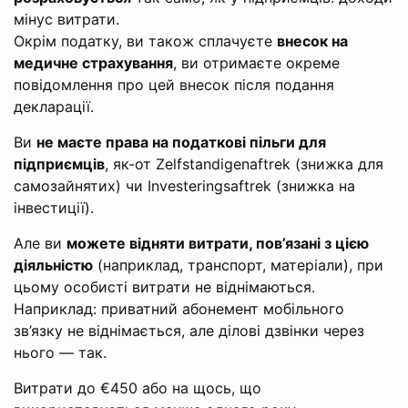
мінус витрати.
Окрім податку, ви також сплачуєте
внесок на
медичне страхування
, ви отримаєте окреме
повідомлення про цей внесок після подання
декларації.
Ви
не маєте права на податкові пільги для
підприємців
, як-от Zelfstandigenaftrek (знижка для
самозайнятих) чи Investeringsaftrek (знижка на
інвестиції).
Але ви
можете відняти витрати, пов’язані з цією
діяльністю
(наприклад, транспорт, матеріали), при
цьому особисті витрати не віднімаються.
Наприклад: приватний абонемент мобільного
зв’язку не віднімається, але ділові дзвінки через
нього — так.
Витрати до €450 або на щось, що