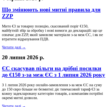
Що змінюють нові митні правила для
ZZP
Мито €3 за товарну позицію, скасований поріг €150,
майбутній збір за обробку і нові вимоги до декларацій: що це
означає для ZZP, який замовляє матеріали з-за меж ЄС, і як не
втратити відрахування ПДВ.
Читати далі
→
20 липня 2026 р.
ЄС скасував пільги на дрібні посилки
до €150 з-за меж ЄС з 1 липня 2026 року
З 1 липня 2026 року онлайн-замовлення з-за меж ЄС на суму
до 150 євро більше не безмитні: діє тимчасовий тариф €3 за
кожну задекларовану категорію товарів, а компаніям потрібні
окремі митні дозволи.
Читати далі
→