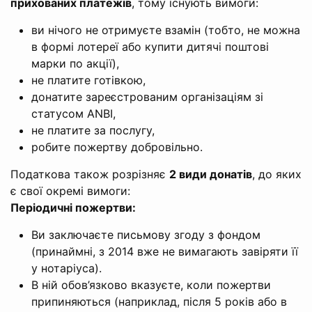
прихованих платежів
, тому існують вимоги:
ви нічого не отримуєте взамін (тобто, не можна
в формі лотереї або купити дитячі поштові
марки по акції),
не платите готівкою,
донатите зареєстрованим організаціям зі
статусом ANBI,
не платите за послугу,
робите пожертву добровільно.
Податкова також розрізняє
2 види донатів
, до яких
є свої окремі вимоги:
Періодичні пожертви:
Ви заключаєте письмову згоду з фондом
(принаймні, з 2014 вже не вимагають завіряти її
у нотаріуса).
В ній обов’язково вказуєте, коли пожертви
припиняються (наприклад, після 5 років або в