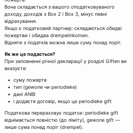
Вона складається з вашого оподатковуваного
доходу, доходів з Box 2 і Box 3, мінус певні
відрахування.
Якщо є податковий партнер: складаються обидві
пожертви і обидва drempelinkomen.
Відняти з податків можна лише суму понад поріг.
Як же це подається?
При заповненні річної декларації у розділі Giften ви
вказуєте:
суму пожертв
тип (gewone чи periodieke)
дані ANBI
і додаєте договір, якщо це periodieke gift
Податкова перераховує податок: periodieke gift
віднімається повністю (до ліміту), gewone gift —
лише сума понад поріг (drempel).