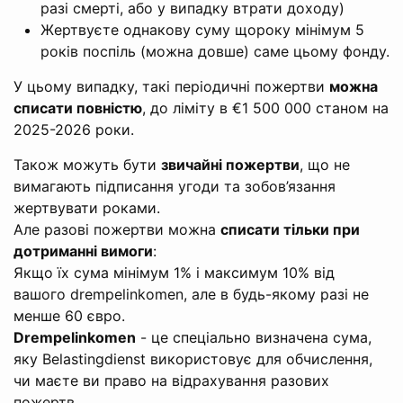
разі смерті, або у випадку втрати доходу)
Жертвуєте однакову суму щороку мінімум 5
років поспіль (можна довше) саме цьому фонду.
У цьому випадку, такі періодичні пожертви
можна
списати повністю
, до ліміту в €1 500 000 станом на
2025-2026 роки.
Також можуть бути
звичайні пожертви
, що не
вимагають підписання угоди та зобов’язання
жертвувати роками.
Але разові пожертви можна
списати тільки при
дотриманні вимоги
:
Якщо їх сума мінімум 1% і максимум 10% від
вашого drempelinkomen, але в будь-якому разі не
менше 60 євро.
Drempelinkomen
- це спеціально визначена сума,
яку Belastingdienst використовує для обчислення,
чи маєте ви право на відрахування разових
пожертв.