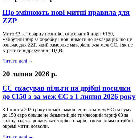
Що змінюють нові митні правила для
ZZP
Мито €3 за товарну позицію, скасований поріг €150,
майбутній збір за обробку і нові вимоги до декларацій: що це
означає для ZZP, який замовляє матеріали з-за меж ЄС, і як не
втратити відрахування ПДВ.
Читати далі
→
20 липня 2026 р.
ЄС скасував пільги на дрібні посилки
до €150 з-за меж ЄС з 1 липня 2026 року
З 1 липня 2026 року онлайн-замовлення з-за меж ЄС на суму
до 150 євро більше не безмитні: діє тимчасовий тариф €3 за
кожну задекларовану категорію товарів, а компаніям потрібні
окремі митні дозволи.
Читати далі
→