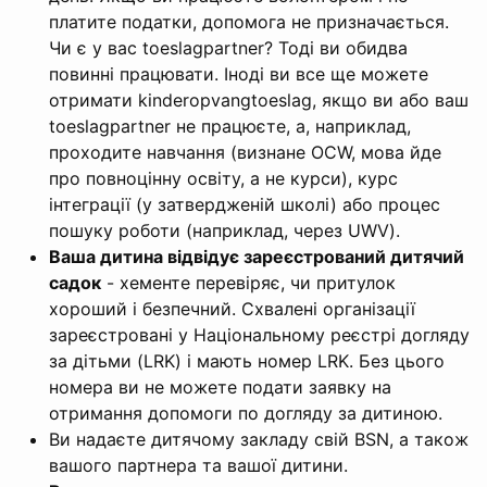
платите податки, допомога не призначається.
Чи є у вас toeslagpartner? Тоді ви обидва
повинні працювати. Іноді ви все ще можете
отримати kinderopvangtoeslag, якщо ви або ваш
toeslagpartner не працюєте, а, наприклад,
проходите навчання (визнане OCW, мова йде
про повноцінну освіту, а не курси), курс
інтеграції (у затвердженій школі) або процес
пошуку роботи (наприклад, через UWV).
Ваша дитина відвідує зареєстрований дитячий
садок
- хементе перевіряє, чи притулок
хороший і безпечний. Схвалені організації
зареєстровані у Національному реєстрі догляду
за дітьми (LRK) і мають номер LRK. Без цього
номера ви не можете подати заявку на
отримання допомоги по догляду за дитиною.
Ви надаєте дитячому закладу свій BSN, а також
вашого партнера та вашої дитини.