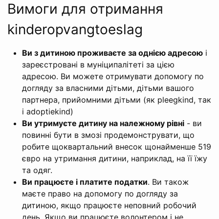
Вимоги для отримання
kinderopvangtoeslag
Ви з дитиною проживаєте за однією адресою
і
зареєстровані в муніципалітеті за цією
адресою. Ви можете отримувати допомогу по
догляду за власними дітьми, дітьми вашого
партнера, прийомними дітьми (як pleegkind, так
і adoptiekind)
Ви утримуєте дитину на належному рівні
- ви
повинні бути в змозі продемонструвати, що
робите щоквартальний внесок щонайменше 519
євро на утримання дитини, наприклад, на її їжу
та одяг.
Ви працюєте і платите податки
. Ви також
маєте право на допомогу по догляду за
дитиною, якщо працюєте неповний робочий
день. Якщо ви працюєте волонтером і не