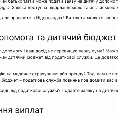
чий батько/мати може подати заяву на дитячу допомогу
igiD. Заявка доступна нідерландською та англійською 
, але працюєте в Нідерландах? Ви також можете запро
опомога та дитячий бюджет
 допомогу і ваш дохід не перевищує певну суму? Можл
ьний дитячий бюджет від податкової служби. Це додатк
ію на медичне страхування або оренду? Тоді вам не по
й бюджет – податкова служба повинна повідомити вас 
сидії від податкової служби? Подайте заявку на дитяч
ння виплат