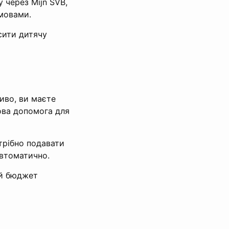
 через Mijn SVB,
мовами.
сити дитячу
иво, ви маєте
ова допомога для
трібно подавати
автоматично.
ий бюджет