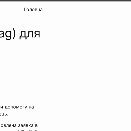
Головна
ag) для
я
ти допомогу на
ець.
овлена заявка в