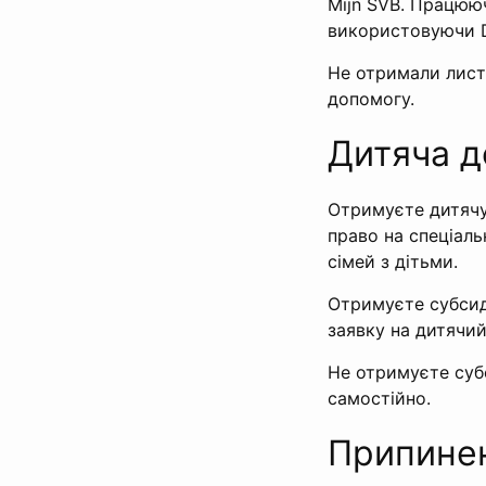
Mijn SVB. Працюю
використовуючи D
Не отримали лист
допомогу.
Дитяча д
Отримуєте дитячу
право на спеціал
сімей з дітьми.
Отримуєте субсид
заявку на дитячи
Не отримуєте суб
самостійно.
Припине