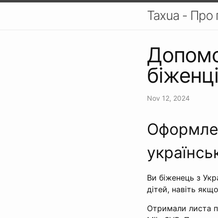
Taxua - Про
Допомог
біженці
Nov 12, 2024
Оформлен
українсь
Ви біженець з Укр
дітей, навіть як
Отримали листа п