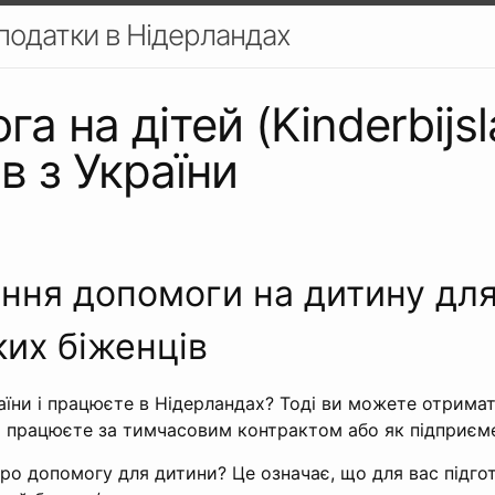
 податки в Нідерландах
а на дітей (Kinderbijsl
в з України
ня допомоги на дитину дл
ких біженців
аїни і працюєте в Нідерландах? Тоді ви можете отрима
що працюєте за тимчасовим контрактом або як підприєм
ро допомогу для дитини? Це означає, що для вас підгот